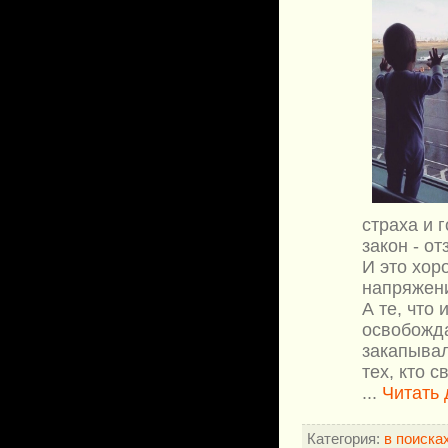
страха и 
закон - о
И это хор
напряжен
А те, что 
освобожда
закапывал
тех, кто 
...
Читать
Категория:
в поиска