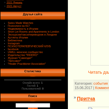
2021 Январь
2021 Август
Друзья сайта
Swiss Made Watches
Психологи на б17
Недвижимость в Италии
Short Let Rooms and Apartments in London
Экскурсии/такси/переводчик в Лондоне
Аутлеты Италии
Библиотека
Instagram
ПСИХОТЕРАПЕВТИЧЕСКИЙ КЛУБ
facebook
UWILL-женское сообщество
Издательство "RIDERO"
Журнал "Самиздат"
"Литсовет"
"Healer Practitioner Association"
Статистика
Читать да
Онлайн всего:
1
Категория:
события 
Гостей:
1
15.06.2017
|
Коммент
Пользователей:
0
Поиск
Притча