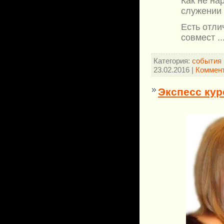
Как не на
служении 
Есть отли
совмест
.
Категория:
события 
23.02.2016
|
Коммент
Экспесс кур