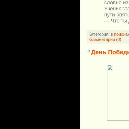
словно из
Ученик ст
пути опять
— Что ты 
Категория:
в поиска
Комментарии (0)
День Побед