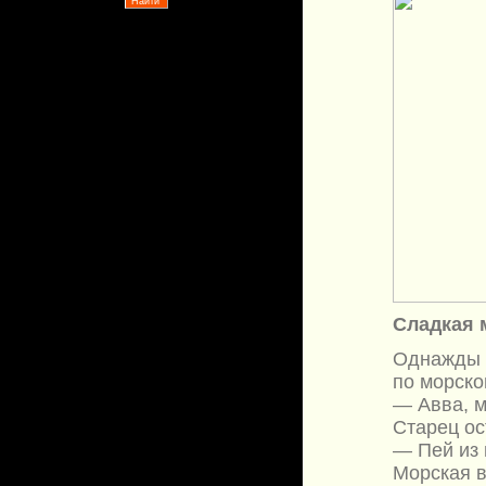
Сладкая 
Однажды м
по морско
— Авва, м
Старец ос
— Пей из 
Морская в