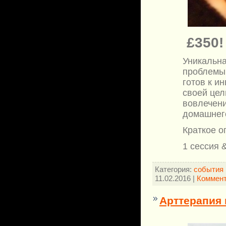
£350
Уникальн
проблемы 
готов к и
своей цел
вовлечени
домашнег
Краткое о
1 сессия 
Категория:
события 
11.02.2016
|
Коммент
Арттерапия 