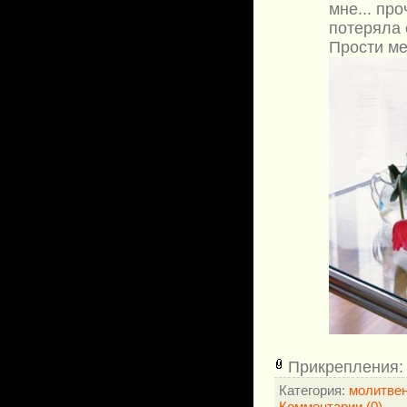
мне... пр
потеряла 
Прости ме
Прикрепления
Категория:
молитве
Комментарии (0)