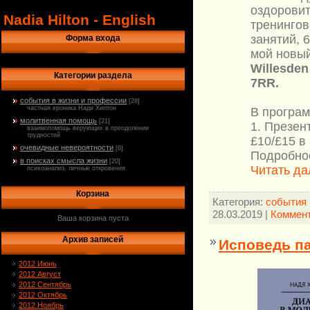
оздоровит
Nadia Hilton - English
тренингов
занятий, 6
Форма входа
мой новый
Willesden
Категории раздела
7RR.
события в жизни и профессии
[28]
частная хроника Нади Хилтон
В програм
молитвенная помощь
[21]
1. Презен
взаимопомощь верующих в преодолении
трудностей
£10/£15 в
очевидные невероятности
[6]
Подробно
в поисках смысла жизни
[20]
Читать да
психоанализ, личные откровения
Корзина
Категория:
события 
28.03.2019
|
Коммент
Ваша корзина пуста
Архив записей
Исповедь па
2012 Июнь
2012 Август
2012 Сентябрь
2012 Октябрь
2012 Ноябрь