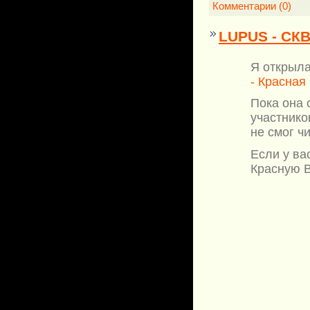
Комментарии (0)
LUPUS - СКВ
Я открыла
- Красная
Пока она 
участнико
не смог ч
Если у ва
Красную В