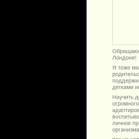
Обращаюс
Лондоне!
Я тоже ма
родительс
поддержив
детками и
Научить д
огромного
адаптиров
воспитыва
личное пр
организма