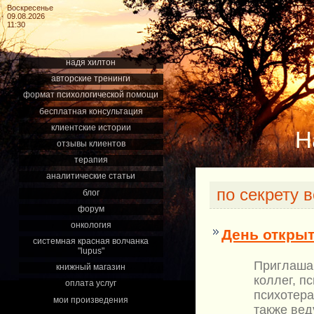
Воскресенье
09.08.2026
11:30
надя хилтон
авторские тренинги
формат психологической помощи
бесплатная консультация
клиентские истории
Н
отзывы клиентов
терапия
аналитические статьи
по секрету 
блог
форум
онкология
День открыт
системная красная волчанка
"lupus"
Приглашаю
книжный магазин
коллег, п
оплата услуг
психотера
мои произведения
также ве