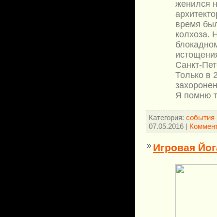
женился н
архитекто
время бы
колхоза. 
блокадном
истощения
Санкт-Пет
Только в 
захоронен
Я помню т
Категория:
события 
07.05.2016
|
Коммент
Игровая Йог