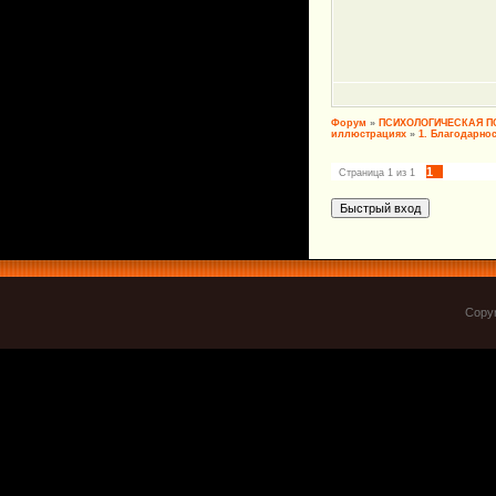
Форум
»
ПСИХОЛОГИЧЕСКАЯ 
иллюстрациях
»
1. Благодарно
1
Страница
1
из
1
Copyr