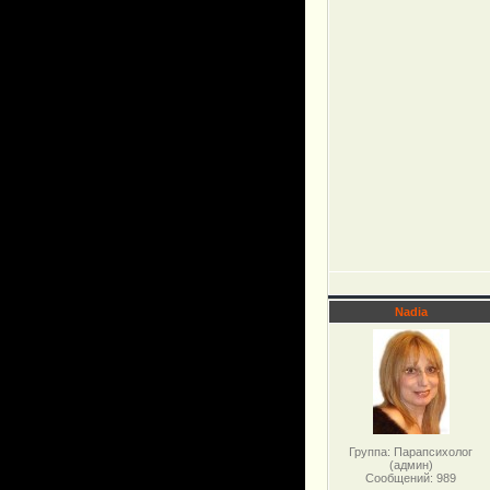
Nadia
Группа: Парапсихолог
(админ)
Сообщений:
989