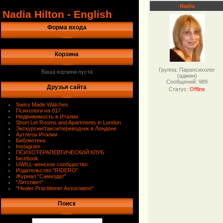
Nadia
Nadia Hilton - English
Форма входа
Корзина
Группа: Парапсихолог
Ваша корзина пуста
(админ)
Сообщений:
989
Друзья сайта
Статус:
Offline
Swiss Made Watches
Психологи на б17
Недвижимость в Италии
Short Let Rooms and Apartments in London
Экскурсии/такси/переводчик в Лондоне
Аутлеты Италии
Библиотека
Instagram
ПСИХОТЕРАПЕВТИЧЕСКИЙ КЛУБ
facebook
UWILL-женское сообщество
Издательство "RIDERO"
Журнал "Самиздат"
"Литсовет"
"Healer Practitioner Association"
Поиск