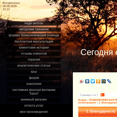
Воскресенье
09.08.2026
12:13
надя хилтон
авторские тренинги
формат психологической помощи
бесплатная консультация
клиентские истории
Сегодня 
отзывы клиентов
терапия
аналитические статьи
блог
форум
онкология
системная красная волчанка
"lupus"
1
Страница
1
из
1
книжный магазин
Форум
»
ПСИХОЛОГИЧЕСКАЯ 
иллюстрациях
»
1. Благодарно
оплата услуг
1. Благодарность
мои произведения