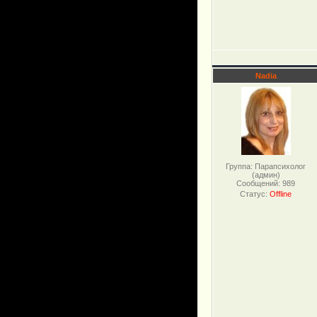
Nadia
Группа: Парапсихолог
(админ)
Сообщений:
989
Статус:
Offline