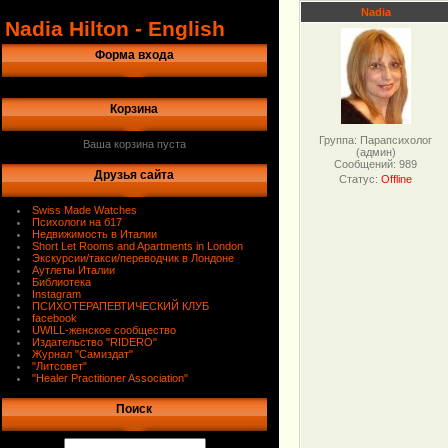
Nadia
Nadia Hilton - English
Форма входа
Корзина
Группа: Парапсихолог
Ваша корзина пуста
(админ)
Сообщений:
989
Друзья сайта
Статус:
Offline
Swiss Made Watches
Психологи на б17
Недвижимость в Италии
Short Let Rooms and Apartments in London
Экскурсии/такси/переводчик в Лондоне
Аутлеты Италии
Библиотека
Instagram
ПСИХОТЕРАПЕВТИЧЕСКИЙ КЛУБ
facebook
UWILL-женское сообщество
Издательство "RIDERO"
Журнал "Самиздат"
"Литсовет"
"Healer Practitioner Association"
Поиск