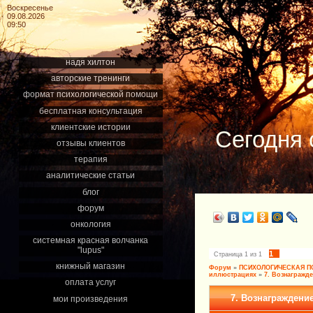
Воскресенье
09.08.2026
09:50
надя хилтон
авторские тренинги
формат психологической помощи
бесплатная консультация
клиентские истории
Сегодня 
отзывы клиентов
терапия
аналитические статьи
блог
форум
онкология
системная красная волчанка
"lupus"
1
Страница
1
из
1
книжный магазин
Форум
»
ПСИХОЛОГИЧЕСКАЯ 
иллюстрациях
»
7. Вознагражд
оплата услуг
7. Вознаграждени
мои произведения