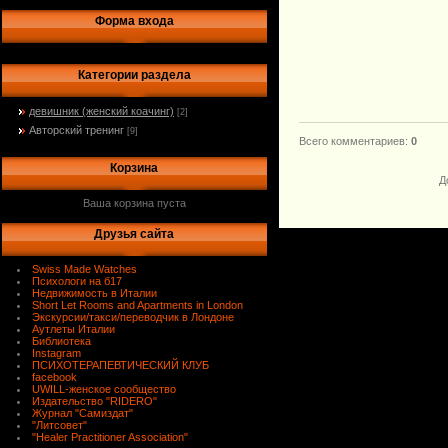
Форма входа
Категории раздела
девишник (женский коачинг)
[2]
Авторский тренинг
[9]
Всего комментариев
:
0
Корзина
Д
Ваша корзина пуста
Друзья сайта
Swiss Made Watches
Психологи на б17
Недвижимость в Италии
Short Let Rooms and Apartments in London
Экскурсии/такси/переводчик в Лондоне
Аутлеты Италии
Библиотека
Instagram
ПСИХОТЕРАПЕВТИЧЕСКИЙ КЛУБ
facebook
UWILL-женское сообщество
Издательство "RIDERO"
Журнал "Самиздат"
"Литсовет"
"Healer Practitioner Association"