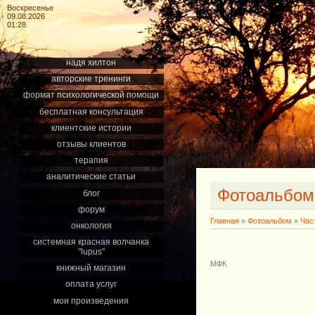
Воскресенье
09.08.2026
01:28
надя хилтон
авторские тренинги
формат психологической помощи
бесплатная консультация
клиентские истории
отзывы клиентов
терапия
аналитические статьи
Фотоальбо
блог
форум
Главная
»
Фотоальбом
»
Час
онкология
системная красная волчанка
"lupus"
МФК
книжный магазин
оплата услуг
мои произведения