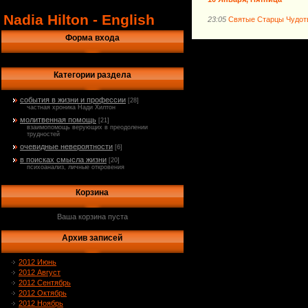
Nadia Hilton - English
23:05
Святые Старцы Чудот
Форма входа
Категории раздела
события в жизни и профессии
[28]
частная хроника Нади Хилтон
молитвенная помощь
[21]
взаимопомощь верующих в преодолении
трудностей
очевидные невероятности
[6]
в поисках смысла жизни
[20]
психоанализ, личные откровения
Корзина
Ваша корзина пуста
Архив записей
2012 Июнь
2012 Август
2012 Сентябрь
2012 Октябрь
2012 Ноябрь