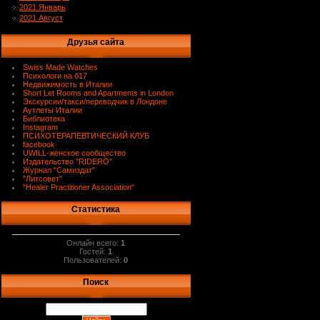
2021 Январь
2021 Август
Друзья сайта
Swiss Made Watches
Психологи на б17
Недвижимость в Италии
Short Let Rooms and Apartments in London
Экскурсии/такси/переводчик в Лондоне
Аутлеты Италии
Библиотека
Instagram
ПСИХОТЕРАПЕВТИЧЕСКИЙ КЛУБ
facebook
UWILL-женское сообщество
Издательство "RIDERO"
Журнал "Самиздат"
"Литсовет"
"Healer Practitioner Association"
Статистика
Онлайн всего:
1
Гостей:
1
Пользователей:
0
Поиск