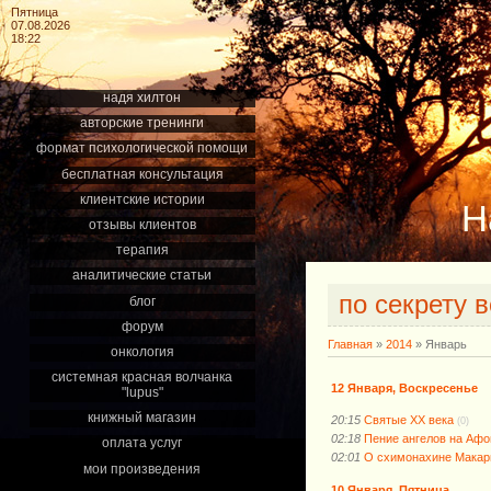
Пятница
07.08.2026
18:22
надя хилтон
авторские тренинги
формат психологической помощи
бесплатная консультация
клиентские истории
Н
отзывы клиентов
терапия
аналитические статьи
по секрету 
блог
форум
Главная
»
2014
»
Январь
онкология
системная красная волчанка
12 Января, Воскресенье
"lupus"
книжный магазин
20:15
Святые ХХ века
(0)
02:18
Пение ангелов на Афо
оплата услуг
02:01
О схимонахине Макар
мои произведения
10 Января, Пятница