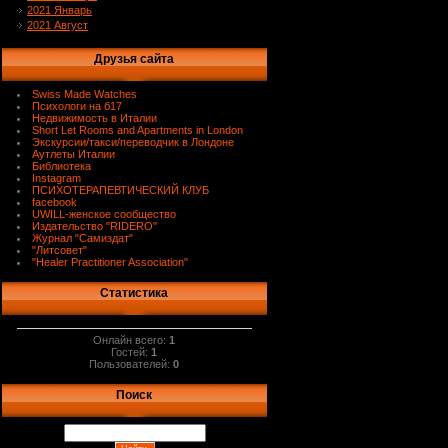
2021 Январь
2021 Август
Друзья сайта
Swiss Made Watches
Психологи на б17
Недвижимость в Италии
Short Let Rooms and Apartments in London
Экскурсии/такси/переводчик в Лондоне
Аутлеты Италии
Библиотека
Instagram
ПСИХОТЕРАПЕВТИЧЕСКИЙ КЛУБ
facebook
UWILL-женское сообщество
Издательство "RIDERO"
Журнал "Самиздат"
"Литсовет"
"Healer Practitioner Association"
Статистика
Онлайн всего:
1
Гостей:
1
Пользователей:
0
Поиск