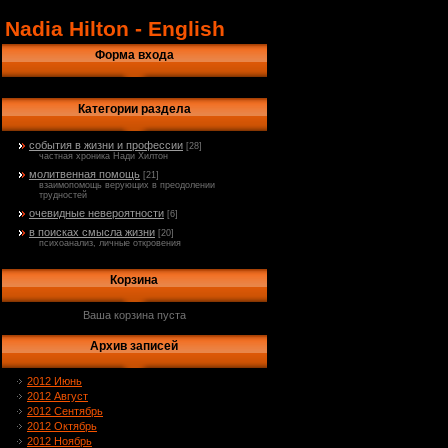
Nadia Hilton - English
Форма входа
Категории раздела
события в жизни и профессии
[28]
частная хроника Нади Хилтон
молитвенная помощь
[21]
взаимопомощь верующих в преодолении
трудностей
очевидные невероятности
[6]
в поисках смысла жизни
[20]
психоанализ, личные откровения
Корзина
Ваша корзина пуста
Архив записей
2012 Июнь
2012 Август
2012 Сентябрь
2012 Октябрь
2012 Ноябрь