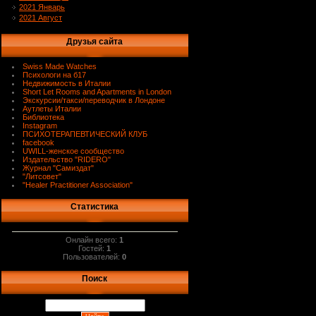
2021 Январь
2021 Август
Друзья сайта
Swiss Made Watches
Психологи на б17
Недвижимость в Италии
Short Let Rooms and Apartments in London
Экскурсии/такси/переводчик в Лондоне
Аутлеты Италии
Библиотека
Instagram
ПСИХОТЕРАПЕВТИЧЕСКИЙ КЛУБ
facebook
UWILL-женское сообщество
Издательство "RIDERO"
Журнал "Самиздат"
"Литсовет"
"Healer Practitioner Association"
Статистика
Онлайн всего:
1
Гостей:
1
Пользователей:
0
Поиск