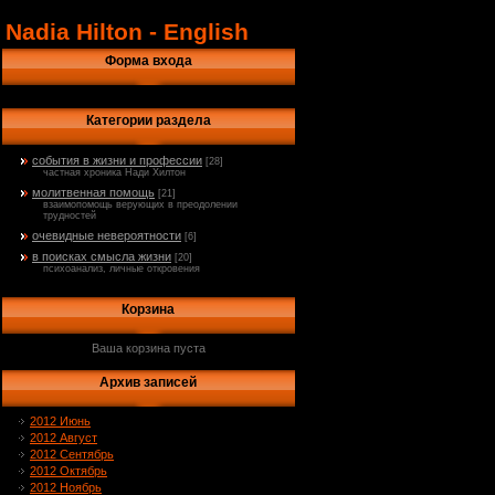
Nadia Hilton - English
Форма входа
Категории раздела
события в жизни и профессии
[28]
частная хроника Нади Хилтон
молитвенная помощь
[21]
взаимопомощь верующих в преодолении
трудностей
очевидные невероятности
[6]
в поисках смысла жизни
[20]
психоанализ, личные откровения
Корзина
Ваша корзина пуста
Архив записей
2012 Июнь
2012 Август
2012 Сентябрь
2012 Октябрь
2012 Ноябрь