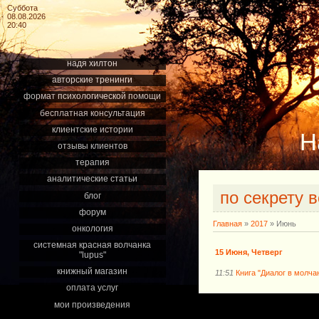
Суббота
08.08.2026
20:40
надя хилтон
авторские тренинги
формат психологической помощи
бесплатная консультация
клиентские истории
Н
отзывы клиентов
терапия
аналитические статьи
по секрету 
блог
форум
Главная
»
2017
»
Июнь
онкология
системная красная волчанка
15 Июня, Четверг
"lupus"
книжный магазин
11:51
Книга "Диалог в молча
оплата услуг
мои произведения