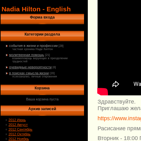
Nadia Hilton - English
Форма входа
Категории раздела
события в жизни и профессии
[28]
частная хроника Нади Хилтон
молитвенная помощь
[21]
взаимопомощь верующих в преодолении
трудностей
очевидные невероятности
[6]
в поисках смысла жизни
[20]
психоанализ, личные откровения
Корзина
Ваша корзина пуста
Здравствуйте.
Приглашаю жела
Архив записей
https://www.inst
2012 Июнь
2012 Август
Расисание прям
2012 Сентябрь
2012 Октябрь
Вторник - 18:00
2012 Ноябрь