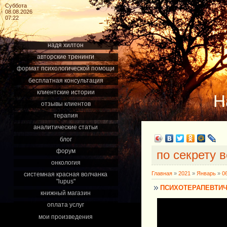
Суббота
08.08.2026
07:22
надя хилтон
авторские тренинги
формат психологической помощи
бесплатная консультация
клиентские истории
Н
отзывы клиентов
терапия
аналитические статьи
блог
форум
по секрету 
онкология
Главная
»
2021
»
Январь
»
0
системная красная волчанка
"lupus"
ПСИХОТЕРАПЕВТИЧ
книжный магазин
оплата услуг
мои произведения