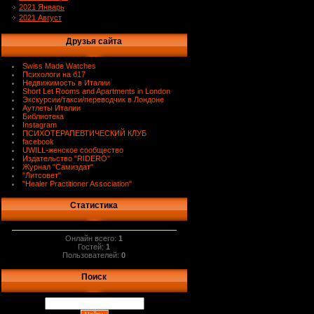
2021 Январь
2021 Август
Друзья сайта
Swiss Made Watches
Психологи на б17
Недвижимость в Италии
Short Let Rooms and Apartments in London
Экскурсии/такси/переводчик в Лондоне
Аутлеты Италии
Библиотека
Instagram
ПСИХОТЕРАПЕВТИЧЕСКИЙ КЛУБ
facebook
UWILL-женское сообщество
Издательство "RIDERO"
Журнал "Самиздат"
"Литсовет"
"Healer Practitioner Association"
Статистика
Онлайн всего:
1
Гостей:
1
Пользователей:
0
Поиск